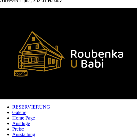
Adresse:
Lipná, 352 01 Hazlov
RESERVIERUNG
Galerie
Home Page
Ausflüge
Preise
Ausstattung